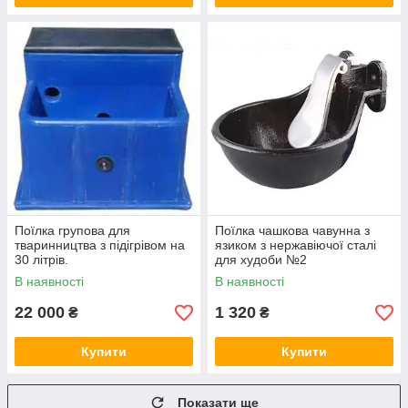
Поїлка групова для
Поїлка чашкова чавунна з
тваринництва з підігрівом на
язиком з нержавіючої сталі
30 літрів.
для худоби №2
В наявності
В наявності
22 000
1 320
₴
₴
Купити
Купити
Показати ще