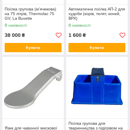
Поїлка групова (м'ячикова)
Автоматична поїлка АП-2 для
на 75 літрів, Thermolac 75
худоби (корів, телят, коней,
GV, La Buvette
ВРХ)
В наявності
В наявності
38 000
1 600
₴
₴
Купити
Купити
Поїлка групова для
Язик для чавунної мискової
тваринництва з підігрівом на