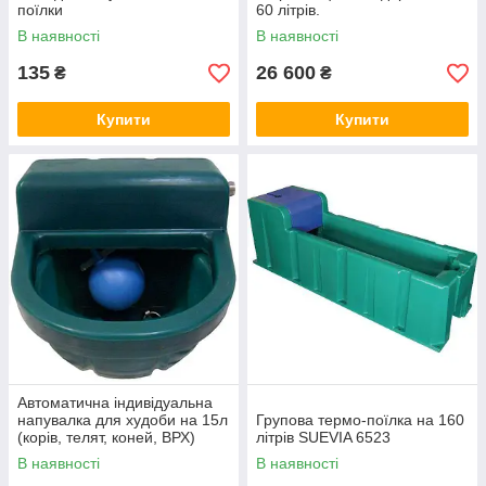
поїлки
60 літрів.
В наявності
В наявності
135
26 600
₴
₴
Купити
Купити
Автоматична індивідуальна
напувалка для худоби на 15л
Групова термо-поїлка на 160
(корів, телят, коней, ВРХ)
літрів SUEVIA 6523
В наявності
В наявності