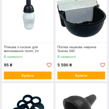
Пляшка з соскою для
Поїлка чашкова чавунна
випоювання телят, 2л
Suevia 340
В наявності
В наявності
95
5 590
₴
₴
Купити
Купити