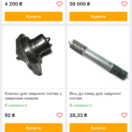
4 200
58 000
₴
₴
Купити
Купити
Клапан для чавунної поїлки з
Вісь до язику для чавунної
чавунним язиком.
поїлки.
В наявності
В наявності
92
28,33
₴
₴
Купити
Купити