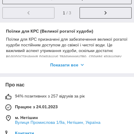
1
/ 3
Поїлки для КРС (Великої рогатої худоби)
Поїлки для КРС призначені для забезпечення великої рогатої
худоби постійним доступом до свіжої і чистої води. Це
важливий аспект утримання худоби, оскільки достатнє
водопостачання покращує тваринництво, сприяє кращому
травленню та загальному здоров'ю тварин.
Показати все
Особливості:
Матеріали:
Поїлки часто виготовляються з
високоякісних пластикових або металевих матеріалів,
Про нас
що витримують великі навантаження та корозію.
94% позитивних з 257 відгуків за рік
Конструкція:
Багато поїлок мають плаваючі
механізми, які автоматично поповнюють воду, коли
Працює з 24.01.2023
рівень води знижується.
Розміри:
Поїлки для КРС доступні у різних розмірах,
м. Нетішин
Вулиця Промислова 1/9а, Нетішин, Україна
від невеликих для окремих тварин до великих для
групи корів.
Контакти