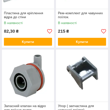
Пластина для кріплення
Рем-комплект для чавунних
відра до стіни
поїлок.
В наявності
В наявності
82,30
215
₴
₴
Купити
Купити
Запасний клапан на відро
Упор ( запчастина для
для поїння телят
чавунної поїлки)