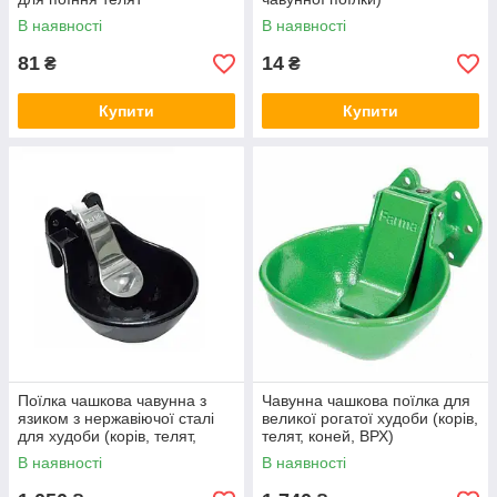
В наявності
В наявності
81
14
₴
₴
Купити
Купити
Поїлка чашкова чавунна з
Чавунна чашкова поїлка для
язиком з нержавіючої сталі
великої рогатої худоби (корів,
для худоби (корів, телят,
телят, коней, ВРХ)
коней, ВРХ)
В наявності
В наявності