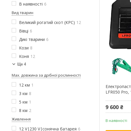
В наявності
6
Вид тварин
Великий рогатий скот (КРС)
12
Вівці
6
Дикі тварини
6
Кози
8
Коня
12
Ще 4
Мах. довжина за дрібної рослинності
12 км
1
Електропаст
LFR050 Pro, 1
3 км
8
5 км
1
9 600 ₴
8 км
2
Живлення
В наявності
12 V|230 V|сонячна батарея
6