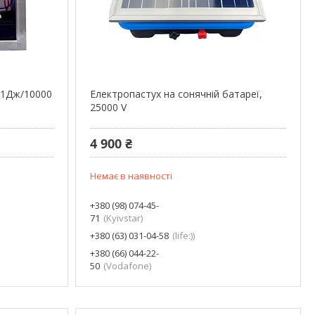
 1Дж/10000
Електропастух на сонячній батареї,
25000 V
4 900 ₴
Немає в наявності
+380 (98) 074-45-
71
Kyivstar
+380 (63) 031-04-58
life:)
+380 (66) 044-22-
50
Vodafone