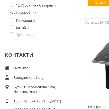
Купити
12 V|сонячна батарея
6
Країна виробник
Германия
8
29113
Китай
2
Туреччина
2
КОНТАКТИ
Ukrferma
Володимир Швець
Вулиця Промислова 1/9а,
Нетішин, Україна
+380 (98) 074-45-71
Kyivstar
Електропаст