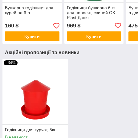
Бункерна годівниця для
Годівниця бункерна 6 кг
Бунк
курей на 6 л
для поросят, свиней OK
л дл
Plast Данія
160
969
475
₴
₴
Купити
Купити
Акційні пропозиції та новинки
–34%
Годівниця для курчат, 5кг
В наявності