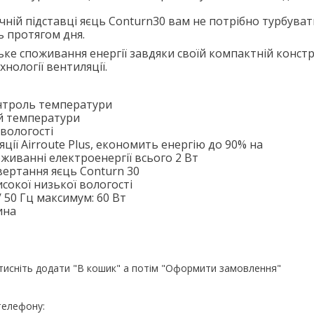
ній підставці яєць Conturn30 вам не потрібно турбуват
 протягом дня.
ьке споживання енергії завдяки своїй компактній констр
нології вентиляції.
нтроль температури
й температури
вологості
ції Airroute Plus, економить енергію до 90% на
оживанні електроенергії всього 2 Вт
ертання яєць Conturn 30
сокої низької вологості
/ 50 Гц максимум: 60 Вт
ина
атисніть додати "В кошик" а потім "Оформити замовлення"
телефону: