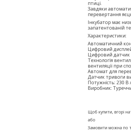
птиці.
Завдяки автоматич
перевертання яєць
Інкубатор має низ
запатентованій тех
Характеристики:
Автоматичний ко
Цифровий диспле
Цифровий датчик 
Технологія вентиля
вентиляції при сп
Автомат для перев
Датчик тривоги ви
Потужність: 230 В 
Виробник: Туречч
Щоб купити, вгорі н
або
Замовити можна по 