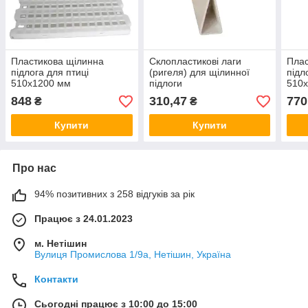
Пластикова щілинна
Склопластикові лаги
Плас
підлога для птиці
(ригеля) для щілинної
підл
510х1200 мм
підлоги
510
848
310,47
770
₴
₴
Купити
Купити
Про нас
94% позитивних з 258 відгуків за рік
Працює з 24.01.2023
м. Нетішин
Вулиця Промислова 1/9а, Нетішин, Україна
Контакти
Сьогодні працює з 10:00 до 15:00