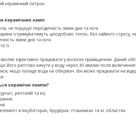
ий керамічний патрон.
ги керамічних ламп:
ла, не порушує періодичність зміни дня та ночі.
арини отримуватимуть цілодобово тепло, без зайвого стресу, н
ність зміни дня та ночі.
ості.
зволяє ефективно працювати у вологих приміщеннях. Даний обіг
що його раптово кинути у воду через 30 хвилин після включення
ися, якщо попаде вода на обігрівач. Він може працювати на відк
и.
ся керамічні лампи?
урчат, рептилій та ін);
шіння;
ня;
елемент в інкубаторах, брудерах, пташниках та ін. областях.