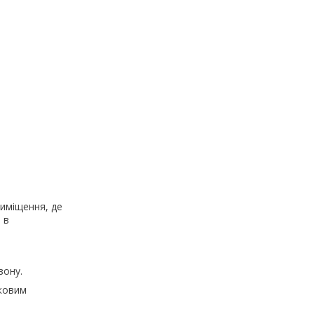
риміщення, де
 в
зону.
тковим