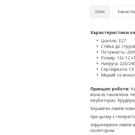
Опис
Характе
Характеристики ке
Цоколь: E27
Стійка до струсі
Потужність: 20
Розмір: 12х 12 х
Напруга: 220/24
Сертифікати: CE
Міцний та монол
Принцип роботи:
Ке
вона встановлена. Н
інкубаторах, брудера
Керамічні лампи зов
при цьому є генерат
Інфрачервоні лампи 
ізолятором.