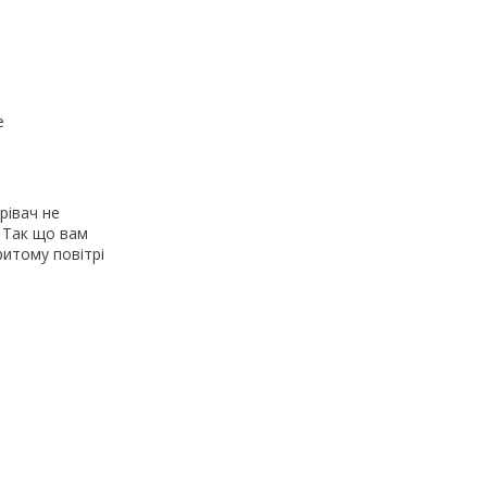
е
рівач не
! Так що вам
ритому повітрі