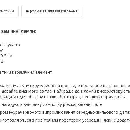
ристики
Інформація для замовлення
рамічної лампи:
в та ударів
0W
10,5 см
0В
ітний керамічний елемент
рамічну лампу вкручуємо в патрон і йде поступове нагрівання п
е давайте видимого світла. Найкраще дані лампи використовують
х, ящиках для обігріву птахів або тварин, невеликих приміщень.
ні нагадують звичайну лампочку розжарювання, але
ором інфрачервоного випромінювання середньохвильового діапа
виготовляються з повітряним простором усередині, який є дода