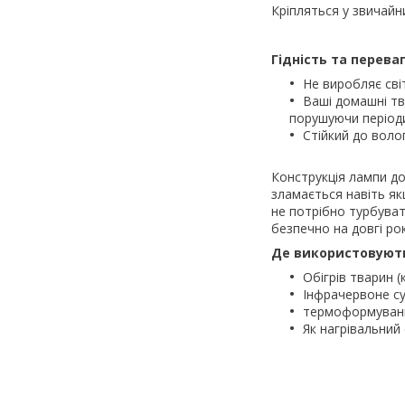
Кріпляться у звичайн
Гідність та перева
Не виробляє світ
Ваші домашні тв
порушуючи періодич
Стійкий до волог
Конструкція лампи до
зламається навіть як
не потрібно турбуват
безпечно на довгі рок
Де використовують
Обігрів тварин (к
Інфрачервоне су
термоформуван
Як нагрівальний 