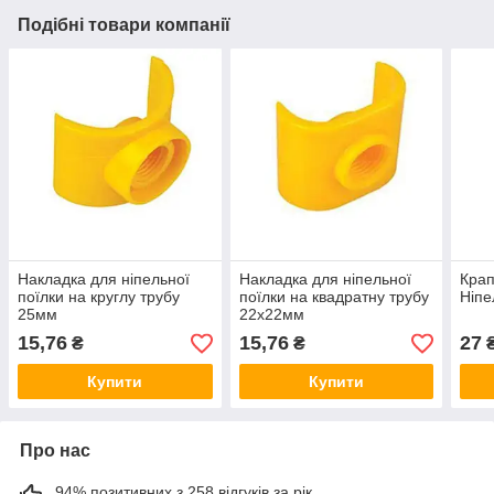
Подібні товари компанії
Накладка для ніпельної
Накладка для ніпельної
Кра
поїлки на круглу трубу
поїлки на квадратну трубу
Ніпе
25мм
22х22мм
15,76
15,76
27
₴
₴
Купити
Купити
Про нас
94% позитивних з 258 відгуків за рік