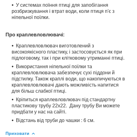
У системах поїння птиці для запобігання
розбризкування і втрат води, коли птиця п'є з
ніпельної поїлки.
Про краплевловлювачі:
Краплевловлювач виготовлений з
високоякісного пластику, і застосовується як при
підлоговому, так і при клітковому утриманні птиці.
Використання ніпельної поїлки та
краплевловлювача забезпечує сухі піддони й
підстилку. Також краплі води, що накопичуються в
краплевловлювачі дають можливість напитися
для більш слабкої птиці.
Кріпиться краплевловлювач під стандартну
пластикову трубу 22х22. Дану трубу Ви можете
придбати у нас на сайті.
Відстань від труби до чашки : 6 см.
Приховати