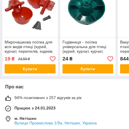
Мікрочашкова поїлка для
Годівниця - поїлка
Ваку
всіх видів птиці (курей,
універсальна для птиці
птах
курчат, перепелів, індиків,
(курей, курчат, курчат,
пере
бройлерів, качок, гусей).
перепелів, індиків,
брой
19
24
844
₴
₴
23,50 ₴
бройлерів, качок, гусей).
Купити
Купити
Про нас
94% позитивних з 257 відгуків за рік
Працює з 24.01.2023
м. Нетішин
Вулиця Промислова 1/9а, Нетішин, Україна