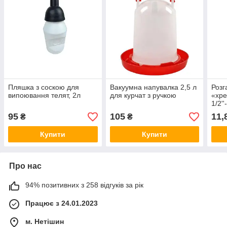
Пляшка з соскою для
Вакуумна напувалка 2,5 л
Розг
випоювання телят, 2л
для курчат з ручкою
«хре
1/2''
95
105
11,
₴
₴
Купити
Купити
Про нас
94% позитивних з 258 відгуків за рік
Працює з 24.01.2023
м. Нетішин