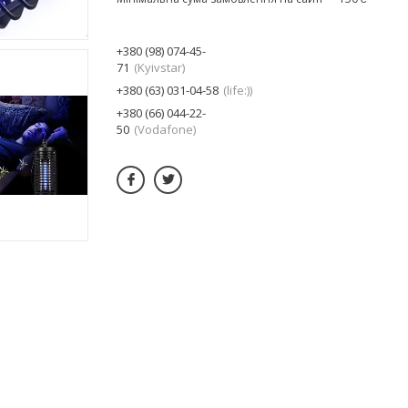
+380 (98) 074-45-
71
Kyivstar
+380 (63) 031-04-58
life:)
+380 (66) 044-22-
50
Vodafone