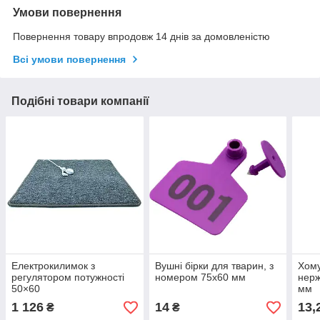
Умови повернення
Повернення товару впродовж 14 днів за домовленістю
Всі умови повернення
Подібні товари компанії
Електрокилимок з
Вушні бірки для тварин, з
Хому
регулятором потужності
номером 75х60 мм
нер
50×60
мм
1 126
14
13,
₴
₴