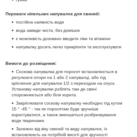
Переваги ніпельних напувалок для свиней:
постійна наявність води
вода завжди чиста, без домішок
є можливість дозовано вводити ліки та вітаміни
напувалку досить легко прикріпити та експлуатувати
Вимоги до розміщення:
Соскова напувалка для поросят встановлюється в
регулюючі опори на 1 або 2 напувалці, або під
кріплення для напувалок 1/2 з переходом на опуск.
Установку напувалки роблять там де свині
спорожняються або біля корита.
Закріплювати соскову напувалку необхідно під кутом
15 ° -45 ° - так як поросятам буде зручніше
користуватися, а також зменшиться розбризкування
води тваринами.
Залежно від віку свиней та виду напувалок, їх
встановлюють на потрібній висоті для зручності