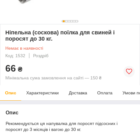
Ніпельна (соскова) поїлка для свиней і
поросят до 30 кг.
Немає в наявності
Код: 1532
Роздріб
66
₴
Мінімальна сума замовлення на сайті — 150 ₴
Опис
Характеристики
Доставка
Оплата
Умови п
Опис
Рекомендується ця напувалка для поросят підсосних і
поросят до 3 місяців і вагою до 30 кг.