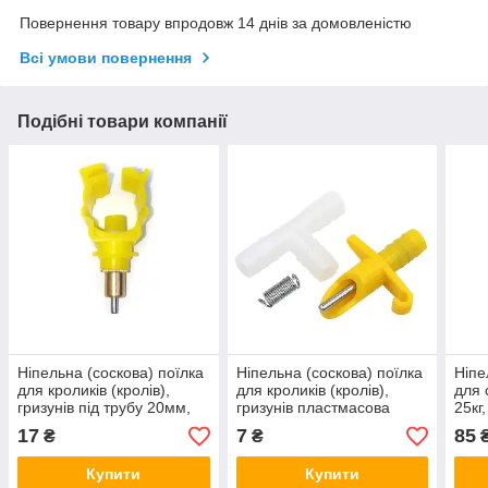
Повернення товару впродовж 14 днів за домовленістю
Всі умови повернення
Подібні товари компанії
Ніпельна (соскова) поїлка
Ніпельна (соскова) поїлка
Ніпе
для кроликів (кролів),
для кроликів (кролів),
для 
гризунів під трубу 20мм,
гризунів пластмасова
25кг
довжина 3см
17
7
85
₴
₴
Купити
Купити