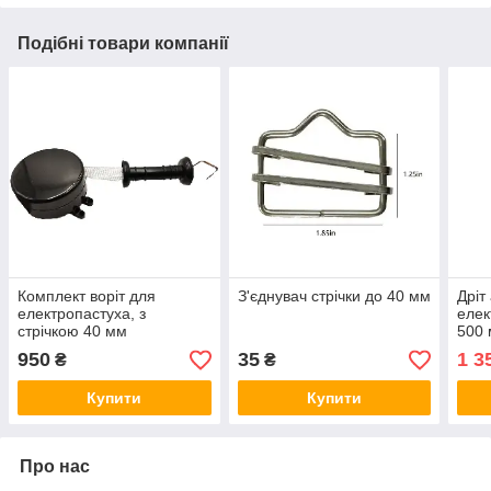
Подібні товари компанії
Комплект воріт для
З'єднувач стрічки до 40 мм
Дріт
електропастуха, з
елек
стрічкою 40 мм
500 
950
35
1 3
₴
₴
Купити
Купити
Про нас