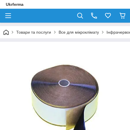
Ukrferma
Товари та послуги
Все для мікроклімату
Інфрачервоні