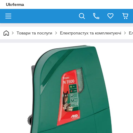
Ukrferma
Товари та послуги
Електропастух та комплектуючі
Ел