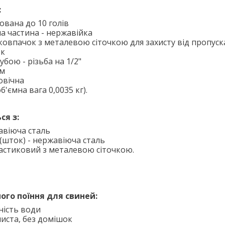
:
ована до 10 голів
ча частина - нержавійка
овпачок з металевою сіточкою для захисту від пропуск
ок
убою - різьба на 1/2"
мм
овічна
об'ємна вага 0,0035 кг).
ся з:
авіюча сталь
(шток) - нержавіюча сталь
астиковий з металевою сіточкою.
ого поїння для свиней:
ність води
иста, без домішок