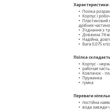
Характеристики 
Поїлка розрах
Корпус і робо
Пластиковий к
дрібних частин
З'єднання з тр
Довжина 74 
Надійна, довг
Вага 0,075 кг(
Поїлка складаєть
Корпус - нерж
рабочая часть
Ковпачок - пл
Пружинка
гумка
Переваги ніпельн
постійна наяв
вода завжди ч