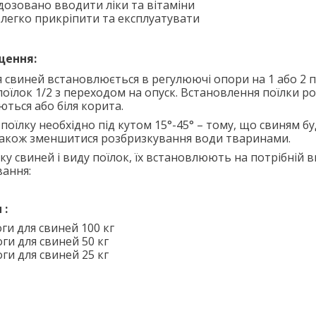
дозовано вводити ліки та вітаміни
 легко прикріпити та експлуатувати
щення:
ля свиней встановлюється в регулюючі опори
на 1 або 2 
поїлок 1/2 з переходом на опуск. Встановлення поїлки р
ються або біля корита.
поїлку необхідно під кутом 15°-45° – тому, що свиням б
 також зменшитися розбризкування води тваринами.
іку свиней і виду поїлок, їх встановлюють на потрібній в
вання:
 :
оги
для свиней
100 кг
оги
для свиней
50 кг
оги
для свиней
25 кг