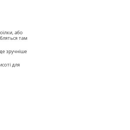
поїлки, або
обляться там
уде зручніше
исоті для