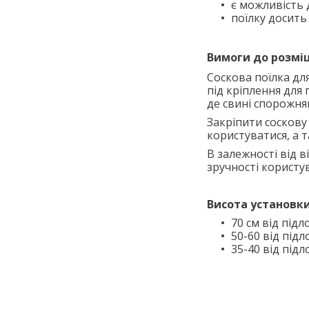
є можливість 
поїлку досить
Вимоги до розмі
Соскова поїлка д
під кріплення для 
де свині спорожня
Закріпити соскову 
користуватися, а
В залежності від в
зручності користу
Висота установки
70 см від підл
50-60
від підл
35-40
від підл