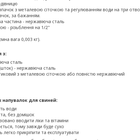
одівницю
впачок з металевою сіточкою та регулюванням води на три отв
ачок, за бажанням.
а частина - нержавіюча сталь
ою - різьблення на 1/2"
ємна вага 0,003 кг).
 з:
іюча сталь
шток) - нержавіюча сталь
тиковий з металевою сіточкою або повністю нержавіючий
х напувалок для свиней:
сть води
та, без домішок
зовано вводити ліки та вітаміни
ється, тому завжди буде сухо
ь легко прикріпити та експлуатувати