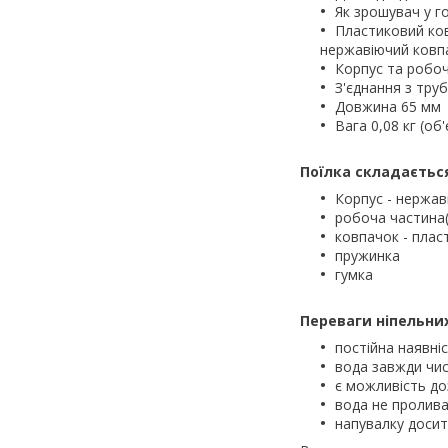
Як зрошувач у г
Пластиковий ко
нержавіючий ковп
Корпус та робоч
З'єднання з труб
Довжина 65 мм
Вага 0,08 кг (об'
Поїлка складається
Корпус - нержав
робоча частина(
ковпачок - плас
пружинка
гумка
Переваги ніпельни
постійна наявні
вода завжди чис
є можливість до
вода не пролива
напувалку досит