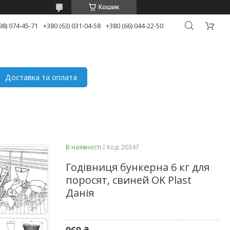
Кошик
98) 074-45-71
+380 (63) 031-04-58
+380 (66) 044-22-50
Доставка та оплата
В наявності
Код:
20347
Годівниця бункерна 6 кг для
поросят, свиней OK Plast
Данія
969 ₴