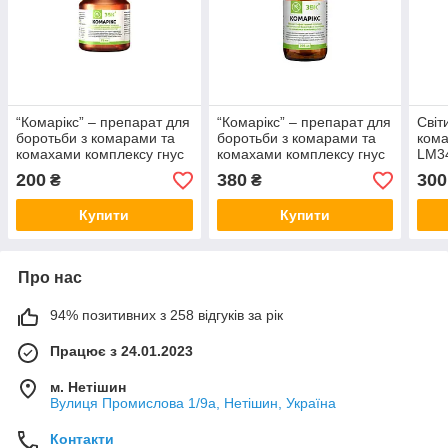
“Комарікс” – препарат для
“Комарікс” – препарат для
Світ
боротьби з комарами та
боротьби з комарами та
кома
комахами комплексу гнус
комахами комплексу гнус
LM3
25 мл
100 мл
200
380
300
₴
₴
Купити
Купити
Про нас
94% позитивних з 258 відгуків за рік
Працює з 24.01.2023
м. Нетішин
Вулиця Промислова 1/9а, Нетішин, Україна
Контакти