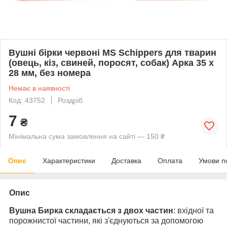
Вушні бірки червоні MS Schippers для тварин
(овець, кіз, свиней, поросят, собак) Арка 35 х
28 мм, без номера
Немає в наявності
Код: 43752
Роздріб
7
₴
Мінімальна сума замовлення на сайті — 150 ₴
Опис
Характеристики
Доставка
Оплата
Умови п
Опис
Вушна Бирка складається з двох частин
: вхідної та
порожнистої частини, які з'єднуються за допомогою