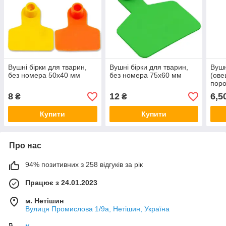
Вушні бірки для тварин,
Вушні бірки для тварин,
Вушн
без номера 50х40 мм
без номера 75х60 мм
(ове
поро
соба
8
12
6,5
₴
₴
30мм
Купити
Купити
Про нас
94% позитивних з 258 відгуків за рік
Працює з 24.01.2023
м. Нетішин
Вулиця Промислова 1/9а, Нетішин, Україна