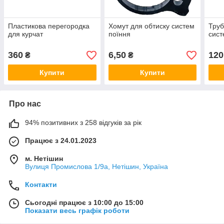
Пластикова перегородка
Хомут для обтиску систем
Труб
для курчат
поїння
сист
360
6,50
120
₴
₴
Купити
Купити
Про нас
94% позитивних з 258 відгуків за рік
Працює з 24.01.2023
м. Нетішин
Вулиця Промислова 1/9а, Нетішин, Україна
Контакти
Сьогодні працює з 10:00 до 15:00
Показати весь графік роботи