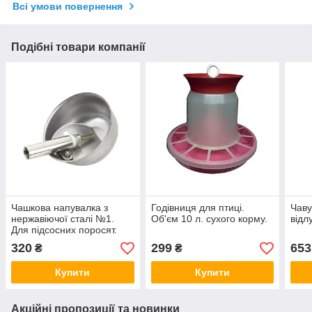
Всі умови повернення
Подібні товари компанії
Чашкова напувалка з
Годівниця для птиці.
Чаву
нержавіючої сталі №1.
Об'єм 10 л. сухого корму.
відл
Для підсосних поросят.
320
299
653
₴
₴
Купити
Купити
Акційні пропозиції та новинки