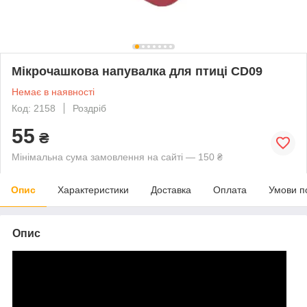
Мікрочашкова напувалка для птиці CD09
Немає в наявності
Код: 2158
Роздріб
55
₴
Мінімальна сума замовлення на сайті — 150 ₴
Опис
Характеристики
Доставка
Оплата
Умови п
Опис