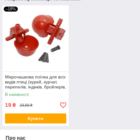
–19%
Мікрочашкова поїлка для всіх
видів птиці (курей, курчат,
перепелів, індиків, бройлерів,
качок, гусей).
В наявності
19
₴
23,50 ₴
Купити
Про нас