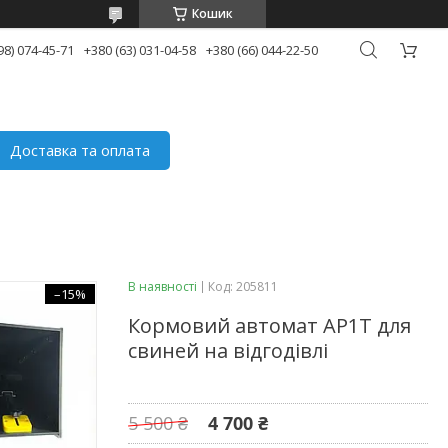
Кошик
98) 074-45-71
+380 (63) 031-04-58
+380 (66) 044-22-50
Доставка та оплата
В наявності
Код:
205811
–15%
Кормовий автомат AP1T для
свиней на відгодівлі
5 500 ₴
4 700 ₴