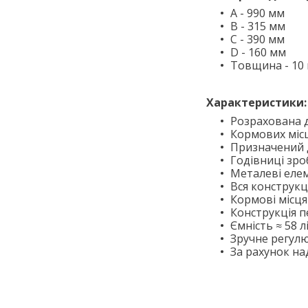
A - 990 мм
B - 315 мм
C - 390 мм
D - 160 мм
Товщина - 10
Характеристики:
Розрахована д
Кормових місц
Призначений д
Годівниці зро
Металеві елеме
Вся конструкц
Кормові місця
Конструкція п
Ємність ≈ 58 лі
Зручне регулю
За рахунок над