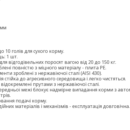
 мм
о 10 голів для сухого корму.
ь: 1 шт.
ля відгодівельних поросят вагою від 20 до 150 кг.
блені повністю з міцного матеріалу - плита PE.
нти зроблені з нержавіючої сталі (AISI 430).
ія стійка до агресивного середовища і легко чистяться.
 відокремлені прутами з нержавіючої сталі.
ередньої межі блокує надмірне випадання корми з авто
трів.
вання подачі корму.
ійних матеріалів і механізмів - експлуатація довговічна.