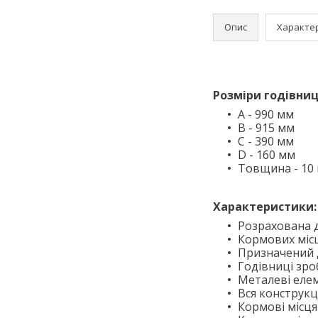
Опис
Характе
Розміри годівниц
A - 990 мм
B - 915 мм
C - 390 мм
D - 160 мм
Товщина - 10
Характеристики:
Розрахована д
Кормових місц
Призначений д
Годівниці зро
Металеві елеме
Вся конструкц
Кормові місця