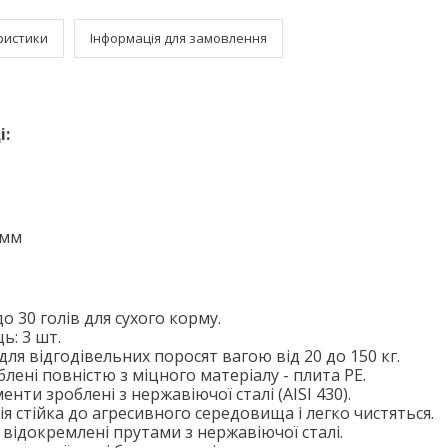
ристики
Інформація для замовлення
і:
 мм
о 30 голів для сухого корму.
ь: 3 шт.
ля відгодівельних поросят вагою від 20 до 150 кг.
блені повністю з міцного матеріалу - плита PE.
нти зроблені з нержавіючої сталі (AISI 430).
ія стійка до агресивного середовища і легко чистяться.
 відокремлені прутами з нержавіючої сталі.