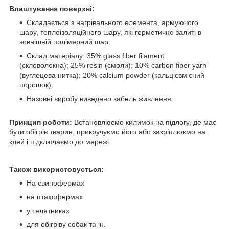
Влаштування поверхні:
Складається з нагрівального елемента, армуючого
шару, теплоізоляційного шару, які герметично залиті в
зовнішній полімерний шар.
Склад матеріалу: 35% glass fiber filament
(скловолокна); 25% resin (смоли); 10% carbon fiber yarn
(вуглецева нитка); 20% calcium powder (кальцієвмісний
порошок).
Назовні виробу виведено кабель живлення.
Принцип роботи:
Встановлюємо килимок на підлогу, де має
бути обігрів тварин, прикручуємо його або закріплюємо на
клей і підключаємо до мережі.
Також використовується:
На свинофермах
на птахофермах
у телятниках
для обігріву собак та ін.