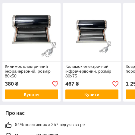
Килимок електричний
Килимок електричний
Ковр
інфрачервоний, розмір
інфрачервоний, розмір
поро
80х50
80х75
380
467
1 2
₴
₴
Купити
Купити
Про нас
94% позитивних з 257 відгуків за рік