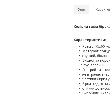
Опис
Характе
Колірна гама бірок
Характеристики:
Розмір: 75х60 м
Матеріал: полі
гнучкий, біологі
Вхідної та поро
на вусі тварини
Гострий та твер
не втрачає влас
Частини бирки у
Бірки піддаютьс
стійкий до висок
Виробник: Кита