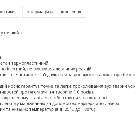
ристики
Інформація для замовлення
:
уточнюйте.
м
уретан термопластичний
чно інертний, не викликає алергічних реакцій
жнистої частини, які з'єднуються за допомогою аплікатора безп
дий носик гарантує точне та легке проколювання вух тварин усіх 
тивостей протягом життя тварини (10 років).
 закріпленому стані легко обертаються навколо осі.
я легкому маркуванню за допомогою маркера або лазера.
их та низьких температур (від -25°С до +80°С)
й