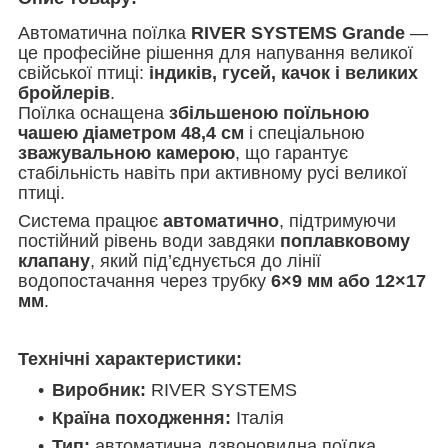
Автоматична поїлка
RIVER SYSTEMS Grande
—
це професійне рішення для напування великої
свійської птиці:
індиків, гусей, качок і великих
бройлерів
.
Поїлка оснащена
збільшеною поїльною
чашею діаметром 48,4 см
і спеціальною
зважувальною камерою
, що гарантує
стабільність навіть при активному русі великої
птиці.
Система працює
автоматично
, підтримуючи
постійний рівень води завдяки
поплавковому
клапану
, який під’єднується до лінії
водопостачання через трубку
6×9 мм або 12×17
мм
.
Технічні характеристики:
Виробник:
RIVER SYSTEMS
Країна походження:
Італія
Тип:
автоматична дзвоновидна поїлка