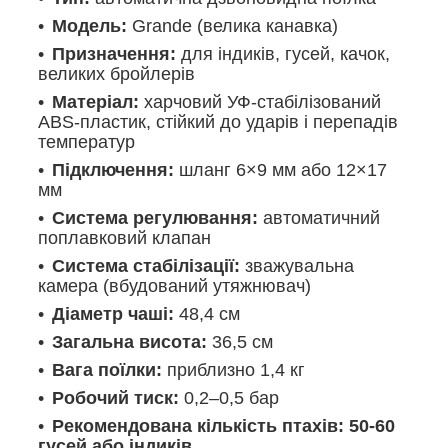
Модель:
Grande (велика канавка)
Призначення:
для індиків, гусей, качок,
великих бройлерів
Матеріал:
харчовий УФ-стабілізований
ABS-пластик, стійкий до ударів і перепадів
температур
Підключення:
шланг 6×9 мм або 12×17
мм
Система регулювання:
автоматичний
поплавковий клапан
Система стабілізації:
зважувальна
камера (вбудований утяжнювач)
Діаметр чаші:
48,4 см
Загальна висота:
36,5 см
Вага поїлки:
приблизно 1,4 кг
Робочий тиск:
0,2–0,5 бар
Рекомендована кількість птахів:
50-60
гусей або індиків
.