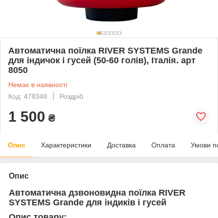
Автоматична поїлка RIVER SYSTEMS Grande
для індичок і гусей (50-60 голів), Італія. арт
8050
Немає в наявності
Код: 478348
Роздріб
1 500
₴
Опис
Характеристики
Доставка
Оплата
Умови п
Опис
Автоматична дзвоновидна поїлка RIVER
SYSTEMS Grande для індиків і гусей
Опис товару: